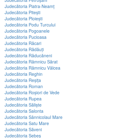
Judecătoria Petroșani
Judecătoria Piatra-Neamț
Judecătoria Pitești
Judecătoria Ploiești
Judecătoria Podu Turcului
Judecătoria Pogoanele
Judecătoria Pucioasa
Judecătoria Răcari
Judecătoria Rădăuți
Judecătoria Răducăneni
Judecătoria Râmnicu Sărat
Judecătoria Râmnicu Vâlcea
Judecătoria Reghin
Judecătoria Reșița
Judecătoria Roman
Judecătoria Roșiori de Vede
Judecătoria Rupea
Judecătoria Săliște
Judecătoria Salonta
Judecătoria Sânnicolaul Mare
Judecătoria Satu Mare
Judecătoria Săveni
Judecătoria Sebeș