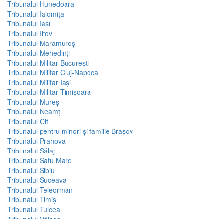
Tribunalul Hunedoara
Tribunalul Ialomița
Tribunalul Iași
Tribunalul Ilfov
Tribunalul Maramureș
Tribunalul Mehedinți
Tribunalul Militar București
Tribunalul Militar Cluj-Napoca
Tribunalul Militar Iași
Tribunalul Militar Timișoara
Tribunalul Mureș
Tribunalul Neamț
Tribunalul Olt
Tribunalul pentru minori și familie Brașov
Tribunalul Prahova
Tribunalul Sălaj
Tribunalul Satu Mare
Tribunalul Sibiu
Tribunalul Suceava
Tribunalul Teleorman
Tribunalul Timiș
Tribunalul Tulcea