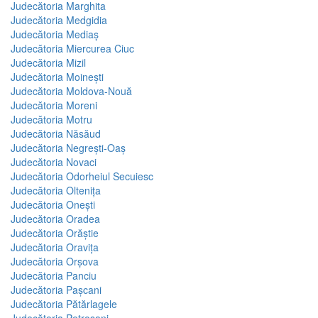
Judecătoria Marghita
Judecătoria Medgidia
Judecătoria Mediaș
Judecătoria Miercurea Ciuc
Judecătoria Mizil
Judecătoria Moinești
Judecătoria Moldova-Nouă
Judecătoria Moreni
Judecătoria Motru
Judecătoria Năsăud
Judecătoria Negrești-Oaș
Judecătoria Novaci
Judecătoria Odorheiul Secuiesc
Judecătoria Oltenița
Judecătoria Onești
Judecătoria Oradea
Judecătoria Orăștie
Judecătoria Oravița
Judecătoria Orșova
Judecătoria Panciu
Judecătoria Pașcani
Judecătoria Pătărlagele