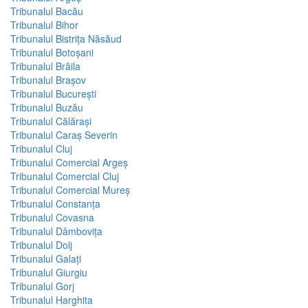
Tribunalul Bacău
Tribunalul Bihor
Tribunalul Bistrița Năsăud
Tribunalul Botoșani
Tribunalul Brăila
Tribunalul Brașov
Tribunalul București
Tribunalul Buzău
Tribunalul Călărași
Tribunalul Caraș Severin
Tribunalul Cluj
Tribunalul Comercial Argeș
Tribunalul Comercial Cluj
Tribunalul Comercial Mureș
Tribunalul Constanța
Tribunalul Covasna
Tribunalul Dâmbovița
Tribunalul Dolj
Tribunalul Galați
Tribunalul Giurgiu
Tribunalul Gorj
Tribunalul Harghita