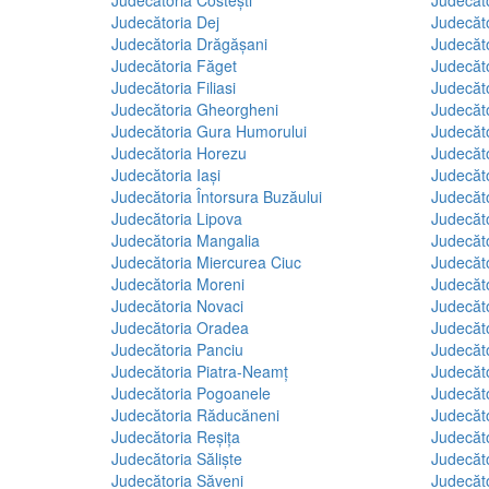
Judecătoria Costești
Judecăto
Judecătoria Dej
Judecăt
Judecătoria Drăgășani
Judecăto
Judecătoria Făget
Judecăto
Judecătoria Filiasi
Judecăt
Judecătoria Gheorgheni
Judecăt
Judecătoria Gura Humorului
Judecăto
Judecătoria Horezu
Judecăt
Judecătoria Iași
Judecăto
Judecătoria Întorsura Buzăului
Judecăto
Judecătoria Lipova
Judecăt
Judecătoria Mangalia
Judecăt
Judecătoria Miercurea Ciuc
Judecăto
Judecătoria Moreni
Judecăt
Judecătoria Novaci
Judecăt
Judecătoria Oradea
Judecăto
Judecătoria Panciu
Judecăt
Judecătoria Piatra-Neamț
Judecăto
Judecătoria Pogoanele
Judecăt
Judecătoria Răducăneni
Judecăt
Judecătoria Reșița
Judecăt
Judecătoria Săliște
Judecăto
Judecătoria Săveni
Judecăt