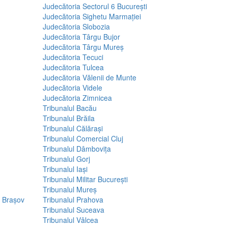
Judecătoria Sectorul 6 București
Judecătoria Sighetu Marmației
Judecătoria Slobozia
Judecătoria Târgu Bujor
Judecătoria Târgu Mureș
Judecătoria Tecuci
Judecătoria Tulcea
Judecătoria Vălenii de Munte
Judecătoria Videle
Judecătoria Zimnicea
Tribunalul Bacău
Tribunalul Brăila
Tribunalul Călărași
Tribunalul Comercial Cluj
Tribunalul Dâmbovița
Tribunalul Gorj
Tribunalul Iași
Tribunalul Militar București
Tribunalul Mureș
e Brașov
Tribunalul Prahova
Tribunalul Suceava
Tribunalul Vâlcea