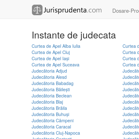
Dosare-Pro
Instante de judecata
Curtea de Apel Alba Iulia
Curtea 
Curtea de Apel Cluj
Curtea 
Curtea de Apel Iași
Curtea 
Curtea de Apel Suceava
Curtea 
Judecătoria Adjud
Judecăto
Judecătoria Alesd
Judecăto
Judecătoria Babadag
Judecăt
Judecătoria Băilești
Judecăto
Judecătoria Beclean
Judecăto
Judecătoria Blaj
Judecăto
Judecătoria Brăila
Judecăt
Judecătoria Buhuși
Judecăt
Judecătoria Câmpeni
Judecăt
Judecătoria Caracal
Judecăt
Judecătoria Cluj-Napoca
Judecăt