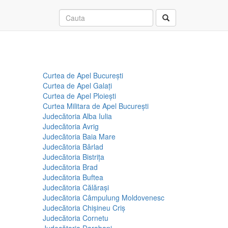
Curtea de Apel București
Curtea de Apel Galați
Curtea de Apel Ploiești
Curtea Militara de Apel București
Judecătoria Alba Iulia
Judecătoria Avrig
Judecătoria Baia Mare
Judecătoria Bârlad
Judecătoria Bistrița
Judecătoria Brad
Judecătoria Buftea
Judecătoria Călărași
Judecătoria Câmpulung Moldovenesc
Judecătoria Chișineu Criș
Judecătoria Cornetu