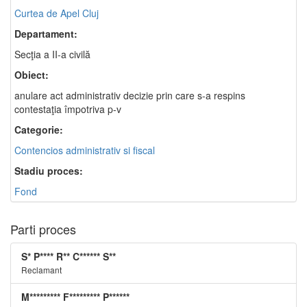
Curtea de Apel Cluj
Departament:
Secţia a II-a civilă
Obiect:
anulare act administrativ decizie prin care s-a respins
contestaţia împotriva p-v
Categorie:
Contencios administrativ si fiscal
Stadiu proces:
Fond
Parti proces
S* P**** R** C****** S**
Reclamant
M********* F********* P******