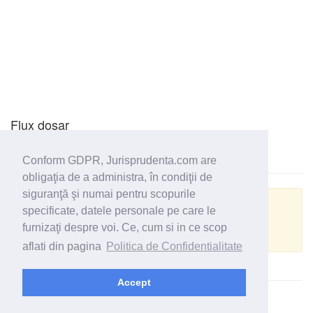
Flux dosar
Conform GDPR, Jurisprudenta.com are
obligaţia de a administra, în condiţii de
siguranţă şi numai pentru scopurile
Actualizare GRPD
specificate, datele personale pe care le
furnizaţi despre voi. Ce, cum si in ce scop
Despre datele personale din acest dosar
aflati din pagina
Politica de Confidentialitate
Accept
© 2026 - Jurisprudenta.com -
Cautare
-
Termeni si conditii