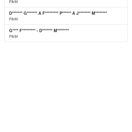
Pârât
D******* G******* A F********* P****** A J******** M********
Pârât
G**** F********* - D******* M********
Pârât