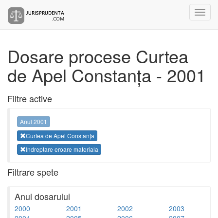
Dosare procese Curtea
de Apel Constanța - 2001
Filtre active
Anul 2001
Curtea de Apel Constanța
Indreptare eroare materiala
Filtrare spete
Anul dosarului
2000
2001
2002
2003
2004
2005
2006
2007