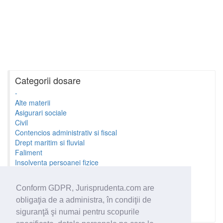
Categorii dosare
-
Alte materii
Asigurari sociale
Civil
Contencios administrativ si fiscal
Drept maritim si fluvial
Faliment
Insolventa persoanei fizice
Litigii cu profesionistii
Litigii de munca
Conform GDPR, Jurisprudenta.com are
Minori si familie
obligaţia de a administra, în condiţii de
Penal
Proprietate Intelectuala
siguranţă şi numai pentru scopurile