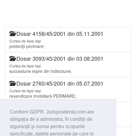
Dosar 4158/45/2001 din 05.11.2001
Curtea de Apel Iași
pretenţii perimare;
Dosar 3093/45/2001 din 03.08.2001
Curtea de Apel Iași
succesiune ieşire din indiviziune;
Dosar 2760/45/2001 din 05.07.2001
Curtea de Apel Iași
revendicare imobiliară PERIMARE;
Dosar 2387/45/2011 din 11.06.2001
Conform GDPR, Jurisprudenta.com are
Curtea de Apel Iași
obligaţia de a administra, în condiţii de
revendicare imobiliară completare dispozitiv;
siguranţă şi numai pentru scopurile
Dosar 179/45/2001 din 15.01.2001
specificate, datele personale pe care le