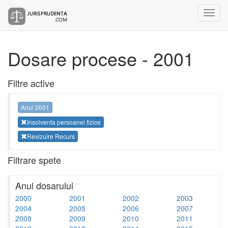
Dosare procese - 2001
Filtre active
Anul 2001
Insolventa persoanei fizice
Revizuire Recurs
Filtrare spete
Anul dosarului
2000
2001
2002
2003
2004
2005
2006
2007
2008
2009
2010
2011