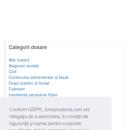
Categorii dosare
-
Alte materii
Asigurari sociale
Civil
Contencios administrativ si fiscal
Drept maritim si fluvial
Faliment
Insolventa persoanei fizice
Litigii cu profesionistii
Litigii de munca
Conform GDPR, Jurisprudenta.com are
Minori si familie
obligaţia de a administra, în condiţii de
Penal
Proprietate Intelectuala
siguranţă şi numai pentru scopurile