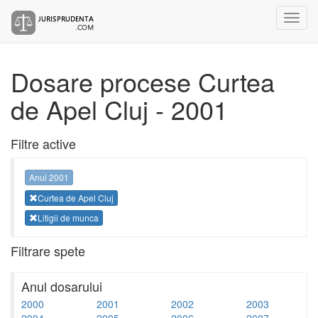
Dosare procese Curtea
de Apel Cluj - 2001
Filtre active
Anul 2001
Curtea de Apel Cluj
Litigii de munca
Filtrare spete
Anul dosarului
2000
2001
2002
2003
2004
2005
2006
2007