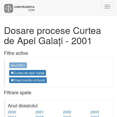
Dosare procese Curtea
de Apel Galați - 2001
Filtre active
Anul 2001
Curtea de Apel Galați
Drept maritim si fluvial
Filtrare spete
Anul dosarului
2000
2001
2002
2003
2004
2005
2006
2007