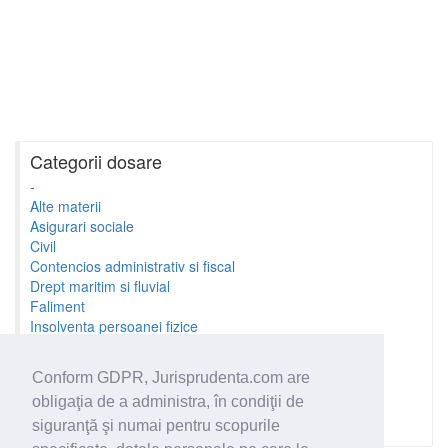
Categorii dosare
-
Alte materii
Asigurari sociale
Civil
Contencios administrativ si fiscal
Drept maritim si fluvial
Faliment
Insolventa persoanei fizice
Litigii cu profesionistii
Litigii de munca
Conform GDPR, Jurisprudenta.com are
Minori si familie
obligaţia de a administra, în condiţii de
Penal
Proprietate Intelectuala
siguranţă şi numai pentru scopurile