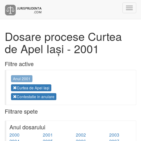
Dosare procese Curtea
de Apel Iași - 2001
Filtre active
Anul 2001
Curtea de Apel Iași
Contestatie in anulare
Filtrare spete
Anul dosarului
2000
2001
2002
2003
2004
2005
2006
2007