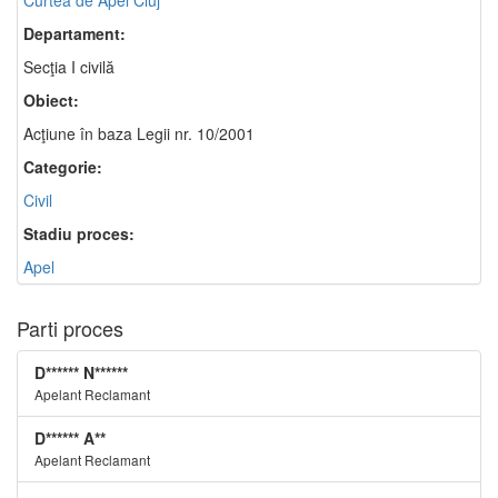
Curtea de Apel Cluj
Departament:
Secţia I civilă
Obiect:
Acţiune în baza Legii nr. 10/2001
Categorie:
Civil
Stadiu proces:
Apel
Parti proces
D****** N******
Apelant Reclamant
D****** A**
Apelant Reclamant