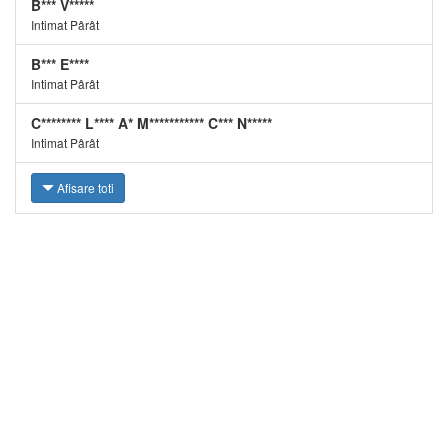
B*** V*****
Intimat Pârât
B*** E****
Intimat Pârât
C******** L**** A* M*********** C*** N*****
Intimat Pârât
Afisare toti