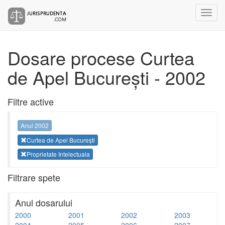
Dosare procese Curtea
de Apel București - 2002
Filtre active
Anul 2002
Curtea de Apel București
Proprietate Intelectuala
Filtrare spete
Anul dosarului
2000
2001
2002
2003
2004
2005
2006
2007