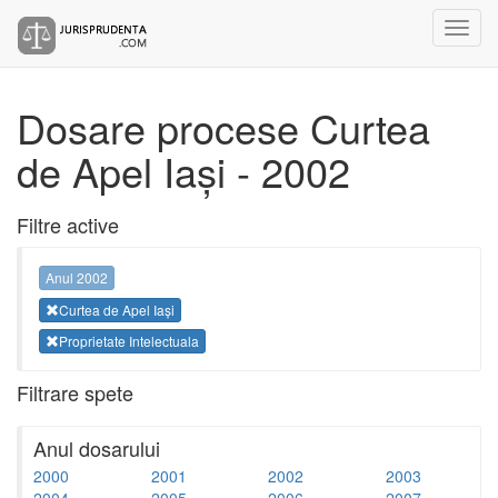
Dosare procese Curtea
de Apel Iași - 2002
Filtre active
Anul 2002
Curtea de Apel Iași
Proprietate Intelectuala
Filtrare spete
Anul dosarului
2000
2001
2002
2003
2004
2005
2006
2007