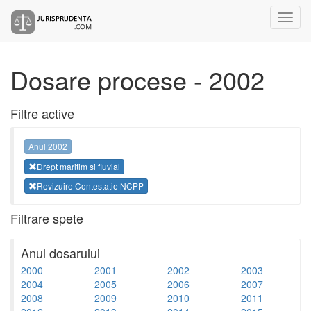
Dosare procese - 2002
Filtre active
Anul 2002
Drept maritim si fluvial
Revizuire Contestatie NCPP
Filtrare spete
Anul dosarului
2000
2001
2002
2003
2004
2005
2006
2007
2008
2009
2010
2011