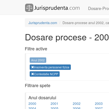
Dosare-Pro
Jurisprudenta.com
Dosare-procese anul 2002, cat
Dosare procese - 20
Filtre active
Anul 2002
Insolventa persoanei fizice
Contestatie NCPP
Filtrare spete
Anul dosarului
2000
2001
2002
2003
2004
2005
2006
2007