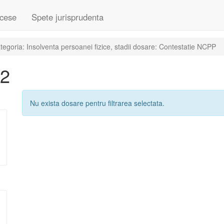
cese
Spete jurisprudenta
egoria: Insolventa persoanei fizice, stadii dosare: Contestatie NCPP
02
Nu exista dosare pentru filtrarea selectata.