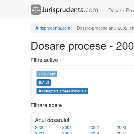
Dosare-Pro
Jurisprudenta.com
Dosare-procese anul 2002, cate
Dosare procese - 20
Filtre active
Anul 2002
Civil
Indreptare eroare materiala
Filtrare spete
Anul dosarului
2000
2001
2002
2003
2004
2005
2006
2007