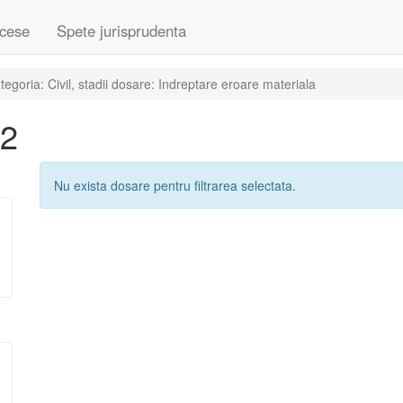
cese
Spete jurisprudenta
goria: Civil, stadii dosare: Indreptare eroare materiala
02
Nu exista dosare pentru filtrarea selectata.