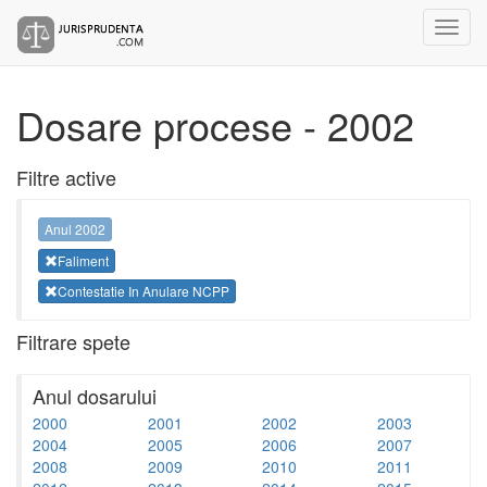
Dosare procese - 2002
Filtre active
Anul 2002
Faliment
Contestatie In Anulare NCPP
Filtrare spete
Anul dosarului
2000
2001
2002
2003
2004
2005
2006
2007
2008
2009
2010
2011