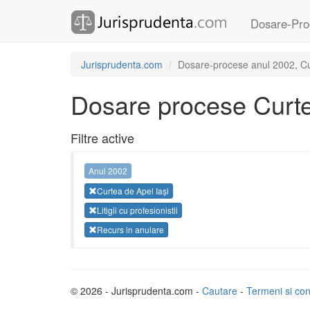
Dosare-Pro
Jurisprudenta.com
Dosare-procese anul 2002, Curte
Dosare procese Curte
Filtre active
Anul 2002
Curtea de Apel Iași
Litigii cu profesionistii
Recurs in anulare
© 2026 - Jurisprudenta.com -
Cautare
-
Termeni si cond