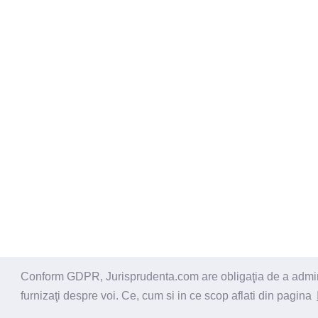
Conform GDPR, Jurisprudenta.com are obligaţia de a administ
© 2026 - Jurisprudenta.com -
Cautare
-
Termeni si cond
furnizaţi despre voi. Ce, cum si in ce scop aflati din pagina