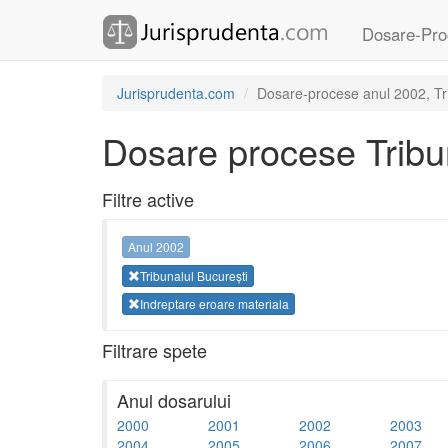
Dosare-Pro
Jurisprudenta.com
Dosare-procese anul 2002, Tri
Dosare procese Tribun
Filtre active
Anul 2002
Tribunalul București
Indreptare eroare materiala
Filtrare spete
Anul dosarului
2000
2001
2002
2003
2004
2005
2006
2007