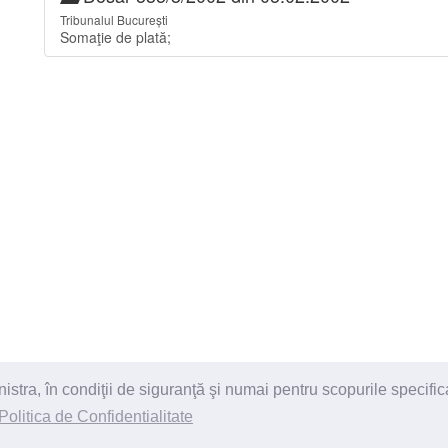
Tribunalul București
Somaţie de plată;
ra, în condiţii de siguranţă şi numai pentru scopurile specific
itii
Politica de Confidentialitate