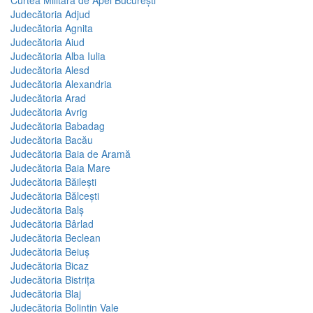
Curtea Militara de Apel București
Judecătoria Adjud
Judecătoria Agnita
Judecătoria Aiud
Judecătoria Alba Iulia
Judecătoria Alesd
Judecătoria Alexandria
Judecătoria Arad
Judecătoria Avrig
Judecătoria Babadag
Judecătoria Bacău
Judecătoria Baia de Aramă
Judecătoria Baia Mare
Judecătoria Băilești
Judecătoria Bălcești
Judecătoria Balș
Judecătoria Bârlad
Judecătoria Beclean
Judecătoria Beiuș
Judecătoria Bicaz
Judecătoria Bistrița
Judecătoria Blaj
Judecătoria Bolintin Vale