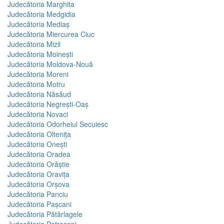
Judecătoria Marghita
Judecătoria Medgidia
Judecătoria Mediaș
Judecătoria Miercurea Ciuc
Judecătoria Mizil
Judecătoria Moinești
Judecătoria Moldova-Nouă
Judecătoria Moreni
Judecătoria Motru
Judecătoria Năsăud
Judecătoria Negrești-Oaș
Judecătoria Novaci
Judecătoria Odorheiul Secuiesc
Judecătoria Oltenița
Judecătoria Onești
Judecătoria Oradea
Judecătoria Orăștie
Judecătoria Oravița
Judecătoria Orșova
Judecătoria Panciu
Judecătoria Pașcani
Judecătoria Pătărlagele