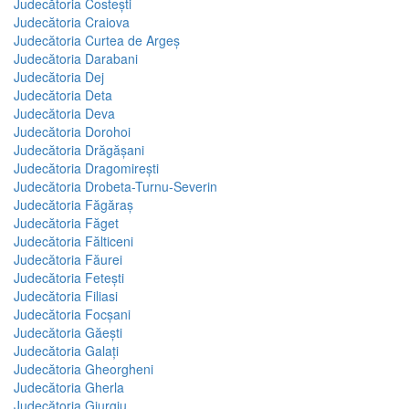
Judecătoria Costești
Judecătoria Craiova
Judecătoria Curtea de Argeș
Judecătoria Darabani
Judecătoria Dej
Judecătoria Deta
Judecătoria Deva
Judecătoria Dorohoi
Judecătoria Drăgășani
Judecătoria Dragomirești
Judecătoria Drobeta-Turnu-Severin
Judecătoria Făgăraș
Judecătoria Făget
Judecătoria Fălticeni
Judecătoria Făurei
Judecătoria Fetești
Judecătoria Filiasi
Judecătoria Focșani
Judecătoria Găești
Judecătoria Galați
Judecătoria Gheorgheni
Judecătoria Gherla
Judecătoria Giurgiu