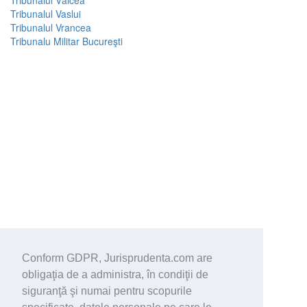
Tribunalul Vâlcea
Tribunalul Vaslui
Tribunalul Vrancea
Tribunalu Militar Bucureşti
Conform GDPR, Jurisprudenta.com are
obligaţia de a administra, în condiţii de
siguranţă şi numai pentru scopurile