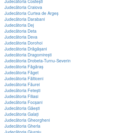
Judecătoria Costești
Judecătoria Craiova
Judecătoria Curtea de Argeș
Judecătoria Darabani
Judecătoria Dej
Judecătoria Deta
Judecătoria Deva
Judecătoria Dorohoi
Judecătoria Drăgășani
Judecătoria Dragomirești
Judecătoria Drobeta-Turnu-Severin
Judecătoria Făgăraș
Judecătoria Făget
Judecătoria Fălticeni
Judecătoria Făurei
Judecătoria Fetești
Judecătoria Filiasi
Judecătoria Focșani
Judecătoria Găești
Judecătoria Galați
Judecătoria Gheorgheni
Judecătoria Gherla
Judecătoria Giurgiu