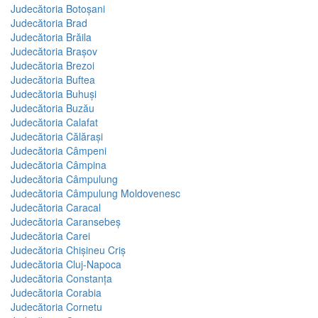
Judecătoria Botoșani
Judecătoria Brad
Judecătoria Brăila
Judecătoria Brașov
Judecătoria Brezoi
Judecătoria Buftea
Judecătoria Buhuși
Judecătoria Buzău
Judecătoria Calafat
Judecătoria Călărași
Judecătoria Câmpeni
Judecătoria Câmpina
Judecătoria Câmpulung
Judecătoria Câmpulung Moldovenesc
Judecătoria Caracal
Judecătoria Caransebeș
Judecătoria Carei
Judecătoria Chișineu Criș
Judecătoria Cluj-Napoca
Judecătoria Constanța
Judecătoria Corabia
Judecătoria Cornetu