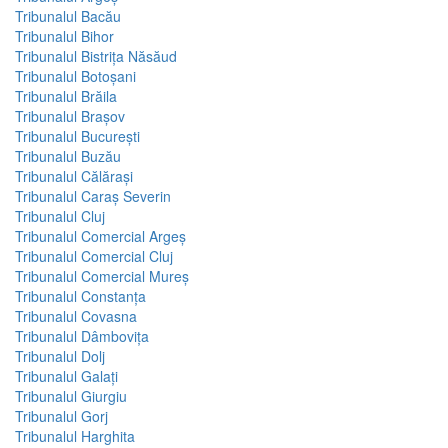
Tribunalul Bacău
Tribunalul Bihor
Tribunalul Bistrița Năsăud
Tribunalul Botoșani
Tribunalul Brăila
Tribunalul Brașov
Tribunalul București
Tribunalul Buzău
Tribunalul Călărași
Tribunalul Caraș Severin
Tribunalul Cluj
Tribunalul Comercial Argeș
Tribunalul Comercial Cluj
Tribunalul Comercial Mureș
Tribunalul Constanța
Tribunalul Covasna
Tribunalul Dâmbovița
Tribunalul Dolj
Tribunalul Galați
Tribunalul Giurgiu
Tribunalul Gorj
Tribunalul Harghita