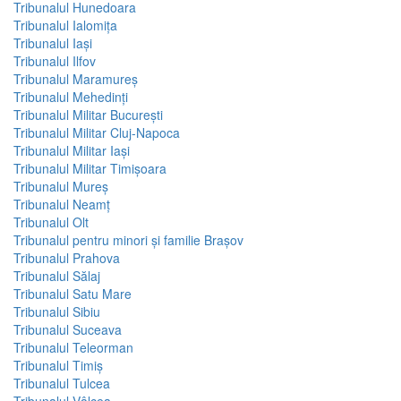
Tribunalul Hunedoara
Tribunalul Ialomița
Tribunalul Iași
Tribunalul Ilfov
Tribunalul Maramureș
Tribunalul Mehedinți
Tribunalul Militar București
Tribunalul Militar Cluj-Napoca
Tribunalul Militar Iași
Tribunalul Militar Timișoara
Tribunalul Mureș
Tribunalul Neamț
Tribunalul Olt
Tribunalul pentru minori și familie Brașov
Tribunalul Prahova
Tribunalul Sălaj
Tribunalul Satu Mare
Tribunalul Sibiu
Tribunalul Suceava
Tribunalul Teleorman
Tribunalul Timiș
Tribunalul Tulcea