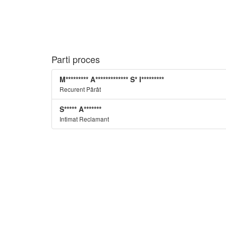
Parti proces
M********* A************* S* I*********
Recurent Pârât
S***** A*******
Intimat Reclamant