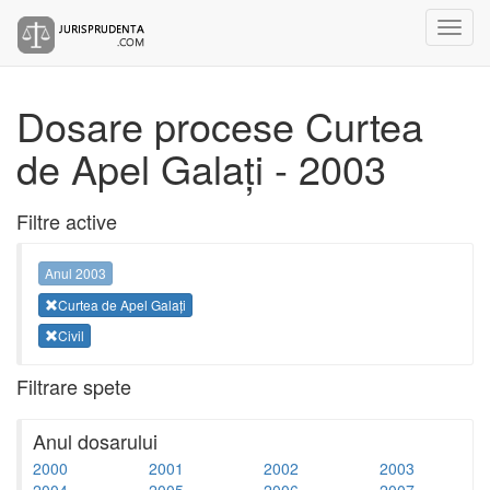
Dosare procese Curtea
de Apel Galați - 2003
Filtre active
Anul 2003
Curtea de Apel Galați
Civil
Filtrare spete
Anul dosarului
2000
2001
2002
2003
2004
2005
2006
2007