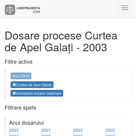
Dosare procese Curtea
de Apel Galați - 2003
Filtre active
Anul 2003
Curtea de Apel Galați
Indreptare eroare materiala
Filtrare spete
Anul dosarului
2000
2001
2002
2003
2004
2005
2006
2007