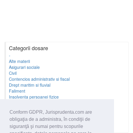
Categorii dosare
-
Alte materii
Asigurari sociale
Civil
Contencios administrativ si fiscal
Drept maritim si fluvial
Faliment
Insolventa persoanei fizice
Litigii cu profesionistii
Litigii de munca
Conform GDPR, Jurisprudenta.com are
Minori si familie
obligaţia de a administra, în condiţii de
Penal
Proprietate Intelectuala
siguranţă şi numai pentru scopurile