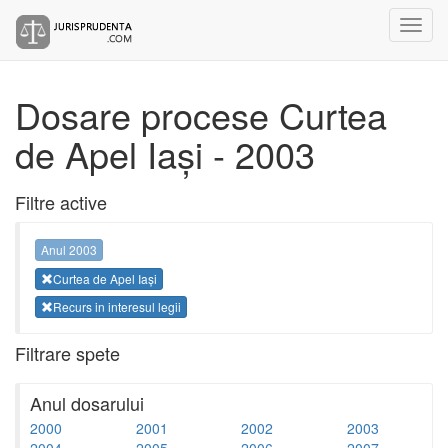
Dosare procese Curtea
de Apel Iași - 2003
Filtre active
Anul 2003
Curtea de Apel Iași
Recurs in interesul legii
Filtrare spete
Anul dosarului
2000
2001
2002
2003
2004
2005
2006
2007