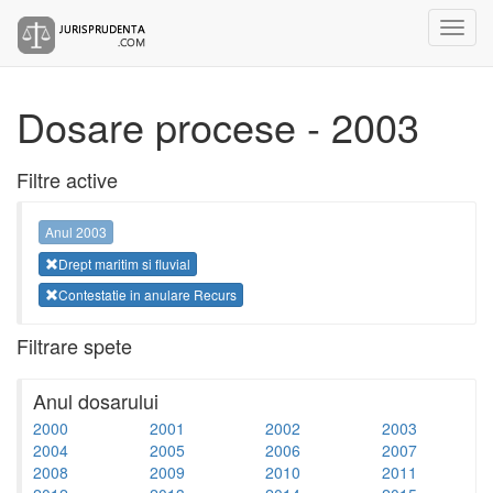
Dosare procese - 2003
Filtre active
Anul 2003
Drept maritim si fluvial
Contestatie in anulare Recurs
Filtrare spete
Anul dosarului
2000
2001
2002
2003
2004
2005
2006
2007
2008
2009
2010
2011