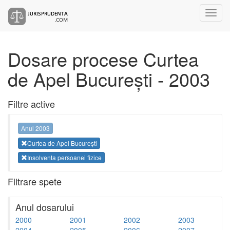
Dosare procese Curtea
de Apel București - 2003
Filtre active
Anul 2003
Curtea de Apel București
Insolventa persoanei fizice
Filtrare spete
Anul dosarului
2000
2001
2002
2003
2004
2005
2006
2007