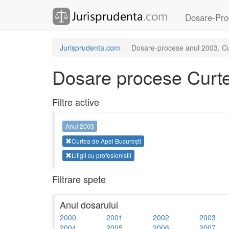
Dosare-Pro
Jurisprudenta.com
Dosare-procese anul 2003, Curt
Dosare procese Curte
Filtre active
Anul 2003
Curtea de Apel București
Litigii cu profesionistii
Filtrare spete
Anul dosarului
2000
2001
2002
2003
2004
2005
2006
2007