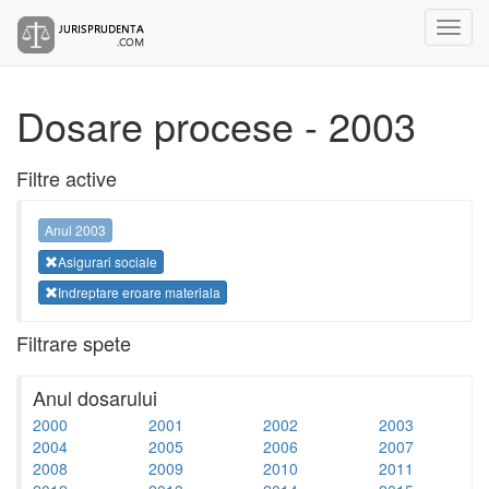
Dosare procese - 2003
Filtre active
Anul 2003
Asigurari sociale
Indreptare eroare materiala
Filtrare spete
Anul dosarului
2000
2001
2002
2003
2004
2005
2006
2007
2008
2009
2010
2011