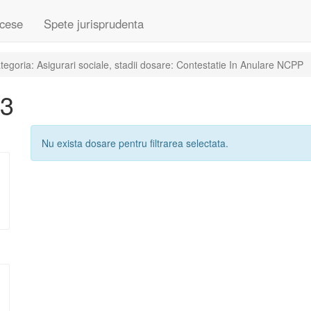
cese
Spete jurisprudenta
egoria: Asigurari sociale, stadii dosare: Contestatie In Anulare NCPP
03
Nu exista dosare pentru filtrarea selectata.