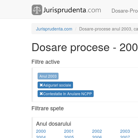
Dosare-Pro
Jurisprudenta.com
Dosare-procese anul 2003, cat
Dosare procese - 20
Filtre active
Anul 2003
Asigurari sociale
Contestatie In Anulare NCPP
Filtrare spete
Anul dosarului
2000
2001
2002
2003
2004
2005
2006
2007