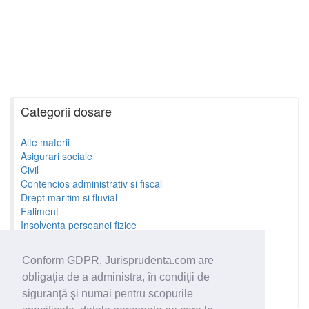
Categorii dosare
-
Alte materii
Asigurari sociale
Civil
Contencios administrativ si fiscal
Drept maritim si fluvial
Faliment
Insolventa persoanei fizice
Litigii cu profesionistii
Litigii de munca
Conform GDPR, Jurisprudenta.com are
Minori si familie
obligaţia de a administra, în condiţii de
Penal
Proprietate Intelectuala
siguranţă şi numai pentru scopurile