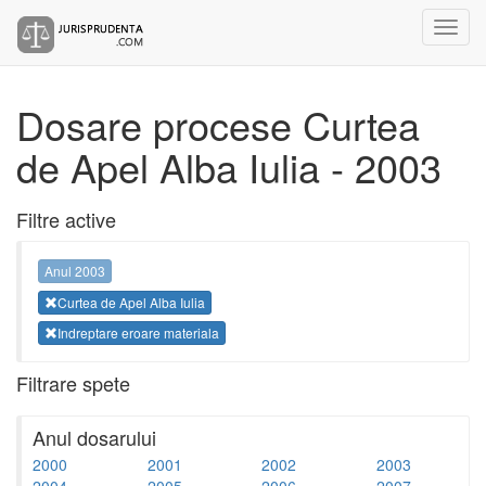
Dosare procese Curtea
de Apel Alba Iulia - 2003
Filtre active
Anul 2003
Curtea de Apel Alba Iulia
Indreptare eroare materiala
Filtrare spete
Anul dosarului
2000
2001
2002
2003
2004
2005
2006
2007