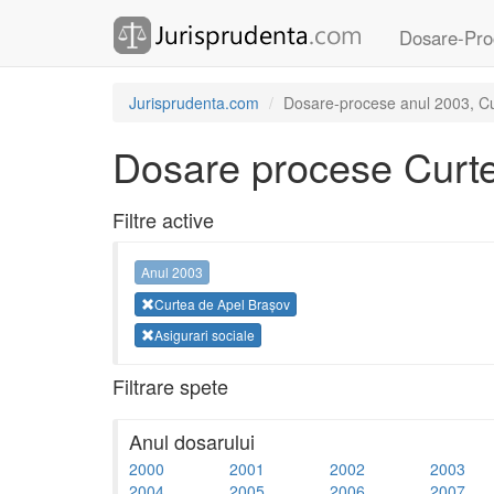
Dosare-Pro
Jurisprudenta.com
Dosare-procese anul 2003, Cur
Dosare procese Curte
Filtre active
Anul 2003
Curtea de Apel Brașov
Asigurari sociale
Filtrare spete
Anul dosarului
2000
2001
2002
2003
2004
2005
2006
2007