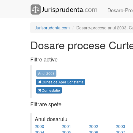
Dosare-Pro
Jurisprudenta.com
Dosare-procese anul 2003, Cur
Dosare procese Curte
Filtre active
Anul 2003
Curtea de Apel Constanța
Contestatie
Filtrare spete
Anul dosarului
2000
2001
2002
2003
2004
2005
2006
2007