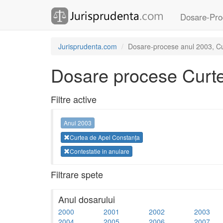
Dosare-Pro
Jurisprudenta.com
Dosare-procese anul 2003, Cur
Dosare procese Curte
Filtre active
Anul 2003
Curtea de Apel Constanța
Contestatie in anulare
Filtrare spete
Anul dosarului
2000
2001
2002
2003
2004
2005
2006
2007