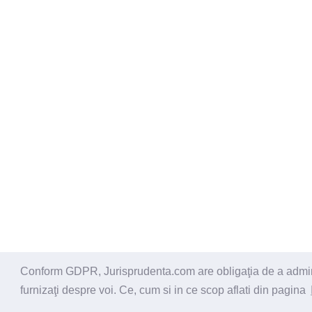
Conform GDPR, Jurisprudenta.com are obligaţia de a administ
© 2026 - Jurisprudenta.com -
Cautare
-
Termeni si cond
furnizaţi despre voi. Ce, cum si in ce scop aflati din pagina