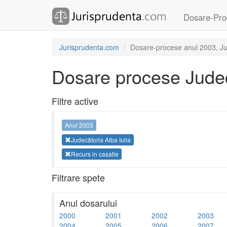
Dosare-Pro
Jurisprudenta.com
Dosare-procese anul 2003, Jude
Dosare procese Judecă
Filtre active
Anul 2003
Judecătoria Alba Iulia
Recurs in casatie
Filtrare spete
Anul dosarului
2000
2001
2002
2003
2004
2005
2006
2007