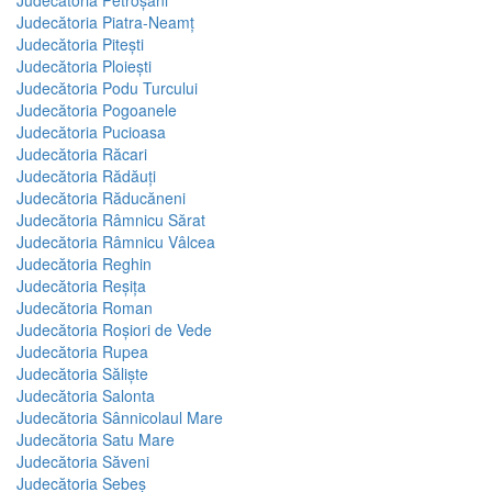
Judecătoria Petroșani
Judecătoria Piatra-Neamț
Judecătoria Pitești
Judecătoria Ploiești
Judecătoria Podu Turcului
Judecătoria Pogoanele
Judecătoria Pucioasa
Judecătoria Răcari
Judecătoria Rădăuți
Judecătoria Răducăneni
Judecătoria Râmnicu Sărat
Judecătoria Râmnicu Vâlcea
Judecătoria Reghin
Judecătoria Reșița
Judecătoria Roman
Judecătoria Roșiori de Vede
Judecătoria Rupea
Judecătoria Săliște
Judecătoria Salonta
Judecătoria Sânnicolaul Mare
Judecătoria Satu Mare
Judecătoria Săveni
Judecătoria Sebeș