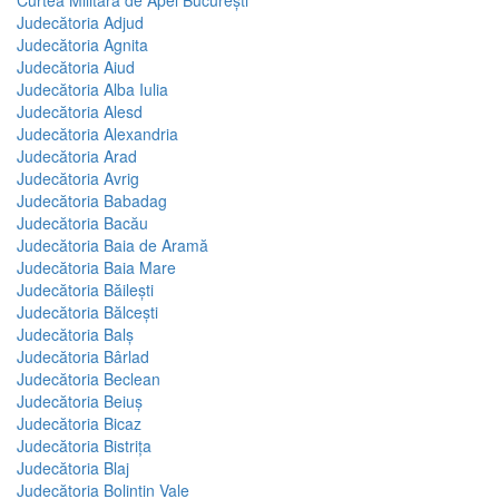
Curtea Militara de Apel București
Judecătoria Adjud
Judecătoria Agnita
Judecătoria Aiud
Judecătoria Alba Iulia
Judecătoria Alesd
Judecătoria Alexandria
Judecătoria Arad
Judecătoria Avrig
Judecătoria Babadag
Judecătoria Bacău
Judecătoria Baia de Aramă
Judecătoria Baia Mare
Judecătoria Băilești
Judecătoria Bălcești
Judecătoria Balș
Judecătoria Bârlad
Judecătoria Beclean
Judecătoria Beiuș
Judecătoria Bicaz
Judecătoria Bistrița
Judecătoria Blaj
Judecătoria Bolintin Vale