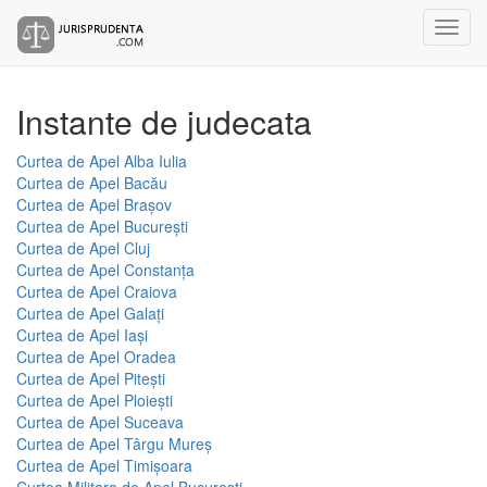
Instante de judecata
Curtea de Apel Alba Iulia
Curtea de Apel Bacău
Curtea de Apel Brașov
Curtea de Apel București
Curtea de Apel Cluj
Curtea de Apel Constanța
Curtea de Apel Craiova
Curtea de Apel Galați
Curtea de Apel Iași
Curtea de Apel Oradea
Curtea de Apel Pitești
Curtea de Apel Ploiești
Curtea de Apel Suceava
Curtea de Apel Târgu Mureș
Curtea de Apel Timișoara