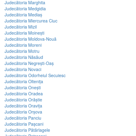
Judecătoria Marghita
Judecătoria Medgidia
Judecătoria Mediaș
Judecătoria Miercurea Ciuc
Judecătoria Mizil
Judecătoria Moinești
Judecătoria Moldova-Nouă
Judecătoria Moreni
Judecătoria Motru
Judecătoria Năsăud
Judecătoria Negrești-Oaș
Judecătoria Novaci
Judecătoria Odorheiul Secuiesc
Judecătoria Oltenița
Judecătoria Onești
Judecătoria Oradea
Judecătoria Orăștie
Judecătoria Oravița
Judecătoria Orșova
Judecătoria Panciu
Judecătoria Pașcani
Judecătoria Pătărlagele