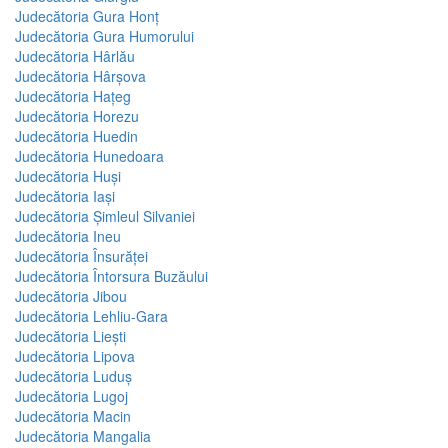
Judecătoria Gura Honț
Judecătoria Gura Humorului
Judecătoria Hârlău
Judecătoria Hârșova
Judecătoria Hațeg
Judecătoria Horezu
Judecătoria Huedin
Judecătoria Hunedoara
Judecătoria Huși
Judecătoria Iași
Judecătoria Șimleul Silvaniei
Judecătoria Ineu
Judecătoria Însurăței
Judecătoria Întorsura Buzăului
Judecătoria Jibou
Judecătoria Lehliu-Gara
Judecătoria Liești
Judecătoria Lipova
Judecătoria Luduș
Judecătoria Lugoj
Judecătoria Macin
Judecătoria Mangalia