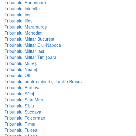
Tribunalul Hunedoara
Tribunalul Ialomița
Tribunalul Iași
Tribunalul Ilfov
Tribunalul Maramureș
Tribunalul Mehedinți
Tribunalul Militar București
Tribunalul Militar Cluj-Napoca
Tribunalul Militar Iași
Tribunalul Militar Timișoara
Tribunalul Mureș
Tribunalul Neamț
Tribunalul Olt
Tribunalul pentru minori și familie Brașov
Tribunalul Prahova
Tribunalul Sălaj
Tribunalul Satu Mare
Tribunalul Sibiu
Tribunalul Suceava
Tribunalul Teleorman
Tribunalul Timiș
Tribunalul Tulcea