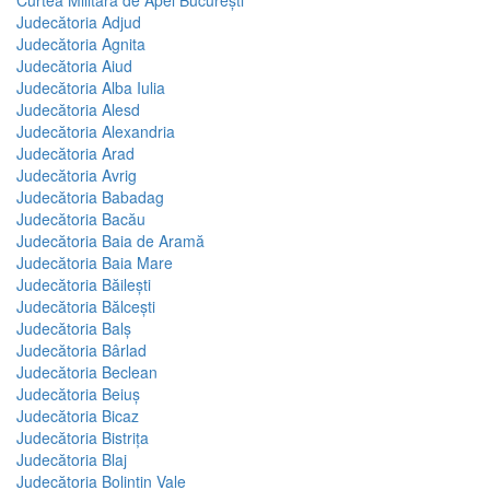
Curtea Militara de Apel București
Judecătoria Adjud
Judecătoria Agnita
Judecătoria Aiud
Judecătoria Alba Iulia
Judecătoria Alesd
Judecătoria Alexandria
Judecătoria Arad
Judecătoria Avrig
Judecătoria Babadag
Judecătoria Bacău
Judecătoria Baia de Aramă
Judecătoria Baia Mare
Judecătoria Băilești
Judecătoria Bălcești
Judecătoria Balș
Judecătoria Bârlad
Judecătoria Beclean
Judecătoria Beiuș
Judecătoria Bicaz
Judecătoria Bistrița
Judecătoria Blaj
Judecătoria Bolintin Vale