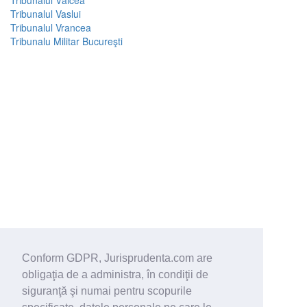
Tribunalul Vâlcea
Tribunalul Vaslui
Tribunalul Vrancea
Tribunalu Militar Bucureşti
Conform GDPR, Jurisprudenta.com are
obligaţia de a administra, în condiţii de
siguranţă şi numai pentru scopurile