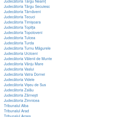
Judecătoria Târgu Neamț
Judecătoria Târgu Secuiesc
Judecătoria Târnăveni
Judecătoria Tecuci
Judecătoria Timișoara
Judecătoria Toplița
Judecătoria Topoloveni
Judecătoria Tulcea
Judecătoria Turda
Judecătoria Turnu Măgurele
Judecătoria Urziceni
Judecătoria Vălenii de Munte
Judecătoria Vânju Mare
Judecătoria Vaslui
Judecătoria Vatra Dornei
Judecătoria Videle
Judecătoria Vișeu de Sus
Judecătoria Zalău
Judecătoria Zărnești
Judecătoria Zimnicea
Tribunalul Alba
Tribunalul Arad
Tribunalul Argeș