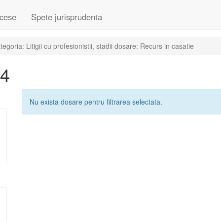
cese
Spete jurisprudenta
oria: Litigii cu profesionistii, stadii dosare: Recurs in casatie
04
Nu exista dosare pentru filtrarea selectata.