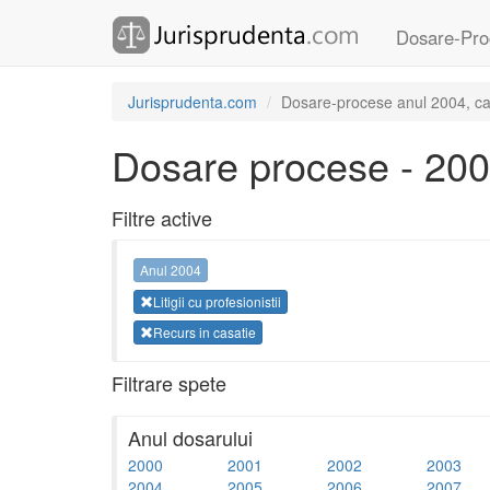
Dosare-Pro
Jurisprudenta.com
Dosare-procese anul 2004, categ
Dosare procese - 20
Filtre active
Anul 2004
Litigii cu profesionistii
Recurs in casatie
Filtrare spete
Anul dosarului
2000
2001
2002
2003
2004
2005
2006
2007