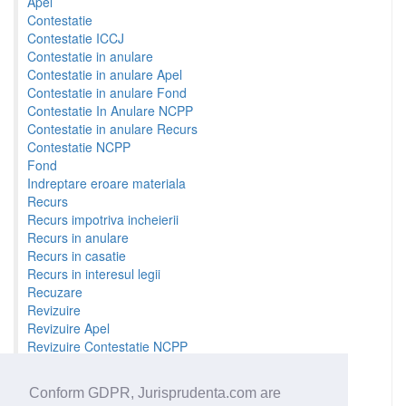
Apel
Contestatie
Contestatie ICCJ
Contestatie in anulare
Contestatie in anulare Apel
Contestatie in anulare Fond
Contestatie In Anulare NCPP
Contestatie in anulare Recurs
Contestatie NCPP
Fond
Indreptare eroare materiala
Recurs
Recurs impotriva incheierii
Recurs in anulare
Recurs in casatie
Recurs in interesul legii
Recuzare
Revizuire
Revizuire Apel
Revizuire Contestatie NCPP
Revizuire Fond
Revizuire Recurs
Conform GDPR, Jurisprudenta.com are
Sesizare prealabila