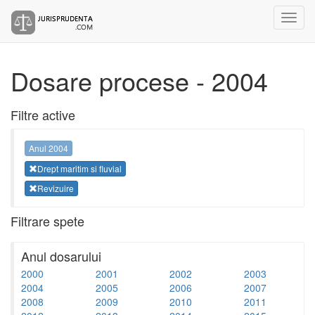
Dosare procese - 2004
Filtre active
Anul 2004
Drept maritim si fluvial
Revizuire
Filtrare spete
Anul dosarului
2000
2001
2002
2003
2004
2005
2006
2007
2008
2009
2010
2011