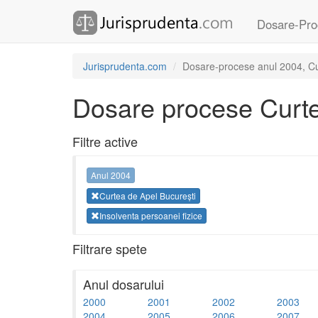
Dosare-Pro
Jurisprudenta.com
Dosare-procese anul 2004, Cur
Dosare procese Curte
Filtre active
Anul 2004
Curtea de Apel București
Insolventa persoanei fizice
Filtrare spete
Anul dosarului
2000
2001
2002
2003
2004
2005
2006
2007