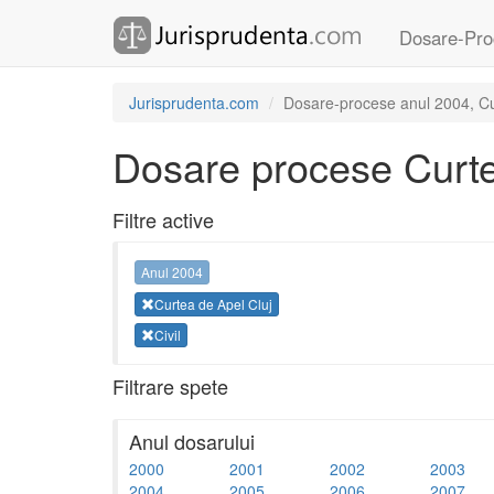
Dosare-Pro
Jurisprudenta.com
Dosare-procese anul 2004, Curt
Dosare procese Curte
Filtre active
Anul 2004
Curtea de Apel Cluj
Civil
Filtrare spete
Anul dosarului
2000
2001
2002
2003
2004
2005
2006
2007