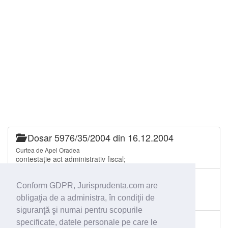
Dosar 5976/35/2004 din 16.12.2004
Curtea de Apel Oradea
contestaţie act administrativ fiscal;
Dosar 4520/35/2004 din 20.09.2004
Conform GDPR, Jurisprudenta.com are
Curtea de Apel Oradea
obligaţia de a administra, în condiţii de
anulare act administrativ;
siguranţă şi numai pentru scopurile
Dosar 48/35/2004 din 05.01.2004
specificate, datele personale pe care le