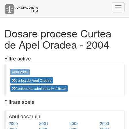
Dosare procese Curtea
de Apel Oradea - 2004
Filtre active
Anul 2004
Curtea de Apel Oradea
Contencios administrativ si fiscal
Filtrare spete
Anul dosarului
2000
2001
2002
2003
2004
2005
2006
2007