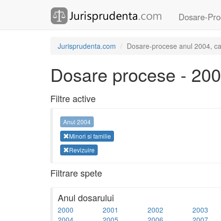
Dosare-Pro
Jurisprudenta.com
Dosare-procese anul 2004, cate
Dosare procese - 20
Filtre active
Anul 2004
Minori si familie
Revizuire
Filtrare spete
Anul dosarului
2000
2001
2002
2003
2004
2005
2006
2007