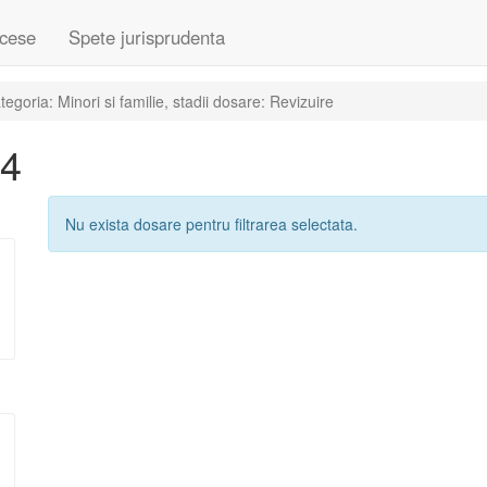
cese
Spete jurisprudenta
goria: Minori si familie, stadii dosare: Revizuire
04
Nu exista dosare pentru filtrarea selectata.