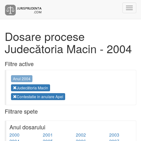
Dosare procese
Judecătoria Macin - 2004
Filtre active
Anul 2004
Judecătoria Macin
Contestatie in anulare Apel
Filtrare spete
Anul dosarului
2000
2001
2002
2003
2004
2005
2006
2007