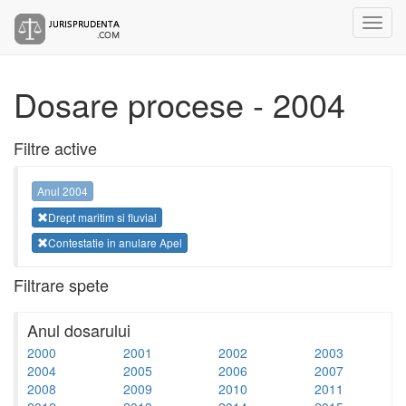
Dosare procese - 2004
Filtre active
Anul 2004
Drept maritim si fluvial
Contestatie in anulare Apel
Filtrare spete
Anul dosarului
2000
2001
2002
2003
2004
2005
2006
2007
2008
2009
2010
2011