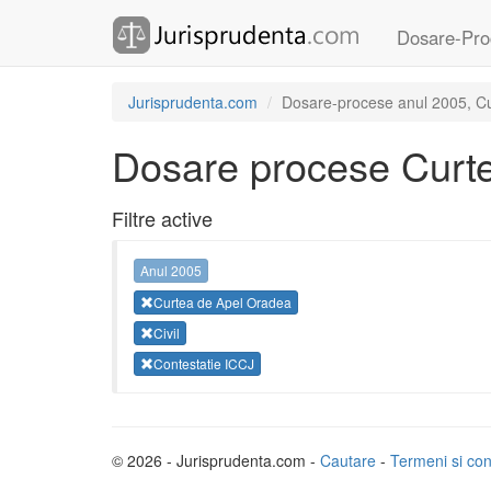
Dosare-Pro
Jurisprudenta.com
Dosare-procese anul 2005, Cur
Dosare procese Curt
Filtre active
Anul 2005
Curtea de Apel Oradea
Civil
Contestatie ICCJ
© 2026 - Jurisprudenta.com -
Cautare
-
Termeni si cond