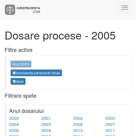
Dosare procese - 2005
Filtre active
Anul 2005
Insolventa persoanei fizice
Apel
Filtrare spete
Anul dosarului
2000
2001
2002
2003
2004
2005
2006
2007
2008
2009
2010
2011