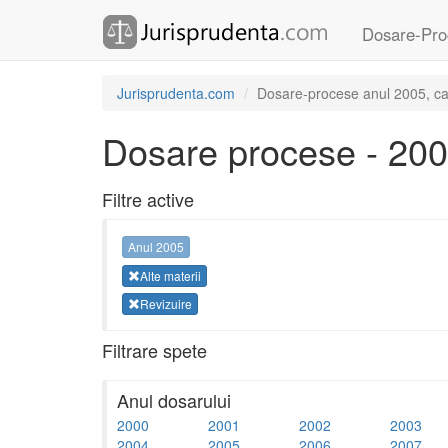
Dosare-Pro
Jurisprudenta.com
Dosare-procese anul 2005, cate
Dosare procese - 20
Filtre active
Anul 2005
Alte materii
Revizuire
Filtrare spete
Anul dosarului
2000
2001
2002
2003
2004
2005
2006
2007