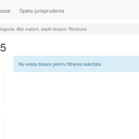
cese
Spete jurisprudenta
goria: Alte materii, stadii dosare: Revizuire
05
Nu exista dosare pentru filtrarea selectata.