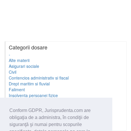
Categorii dosare
-
Alte materii
Asigurari sociale
Civil
Contencios administrativ si fiscal
Drept maritim si fluvial
Faliment
Insolventa persoanei fizice
Litigii cu profesionistii
Litigii de munca
Conform GDPR, Jurisprudenta.com are
Minori si familie
obligaţia de a administra, în condiţii de
Penal
Proprietate Intelectuala
siguranţă şi numai pentru scopurile